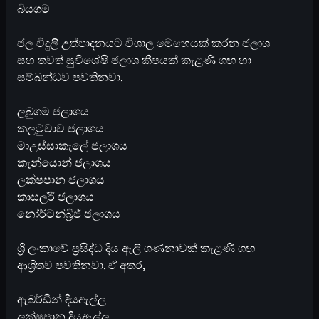
බියගම
ජල විදුලි උත්පාදනයට විශාල මෙහෙයක් කරන ජලාශ
සහ තවත් සුවිශේෂී ජලාශ කීපයක් කැළණි ගඟ හා
සම්බන්ධව පවතිනවා.
ලබුගම ජලාශය
කලටුවාව ජලාශය
මාඋස්සාකැලේ ජලාශය
කැන්යොන් ජලාශය
ලක්ෂපාන ජලාශය
කාසල්රී ජලාශය
නෝර්ටන්බ්‍රිජ් ජලාශය
ශ්‍රී ලංකාවේ ප්‍රසිද්ධ දිය ඇලි ගණනාවක් කැළණි ගඟ
ආශ්‍රිතව පවතිනවා. ඒ අතර,
ඇබර්ඩීන් දියඇල්ල
ලක්ෂපාන දියඇල්ල