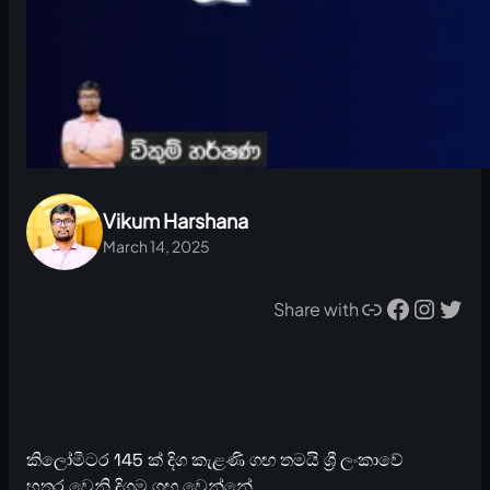
Vikum Harshana
March 14, 2025
Link
Facebook
Instagram
Twitter
Share with
කිලෝමීටර 145 ක් දිග කැළණි ගඟ තමයි ශ්‍රී ලංකාවේ
හතර වෙනි දිගම ගඟ වෙන්නේ.