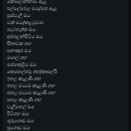
කොලොන්නාව ඇළ
පල්ලේවෙල ඔය/මහ ඇළ
පුස්වැලි ඔය
වක් ඔය/කළටුවාව
ගැටහැත්ත ඔය
අම්බලන්පිටිය ඔය
සීතාවක ගඟ
පනාකුර ඔය
මාගල් ගඟ
මස්කෙළිය ඔය
කෙහෙල්ගමු ගඟ/කාසල්රී
ඉහල කැළණි ගඟ
ඉහල මධ්‍යම කැළණි ගඟ
පහල මධ්‍යම කැළණි ගඟ
පහල කැළණි ගඟ
වැලිහෙල් ඔය
රිටිගහ ඔය
ගුරුගොඩ ඔය
පූගොඩ ඔය