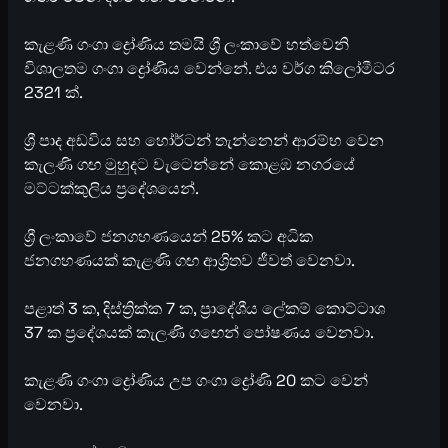
කැළණි ගංගා ද්‍රෝණිය තමයි ශ්‍රී ලංකාවේ හත්වෙනි
විශාලතම ගංගා ද්‍රෝණිය වෙන්නේ. එය වර්ග කිලෝමීටර
2321 ක්.
ශ්‍රී පාද අඩවිය සහ හෝර්ටන් තැන්නෙන් ආරම්භ වෙන
කැලණි ගඟ මුහුදට වැටෙන්නේ කොළඹ නගරයේ
මට්ටක්කුලිය ප්‍රදේශයෙන්.
ශ්‍රී ලංකාවේ ජනගහණයෙන් 25% කට අධික
ජනගහණයක් කැළණි ගඟ ආශ්‍රිතව ජීවත් වෙනවා.
පළාත් 3 ක, දිස්ත්‍රික්ක 7 ක, ප්‍රාදේශීය ලේකම් කොට්ටාශ
37 ක ප්‍රදේශයක් කැලණි ගඟෙන් පෝෂණය වෙනවා.
කැළණි ගංගා ද්‍රෝණිය උප ගංගා ද්‍රෝණි 20 කට වෙන්
වෙනවා.