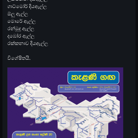
ගාට්මෝර් දියඇල්ල
ඕලු ඇල්ල
මොරේ ඇල්ල
රන්මුදු ඇල්ල
දඹෝර ඇල්ල
රක්කනාව දියඇල්ල
​විශේෂිතයි.