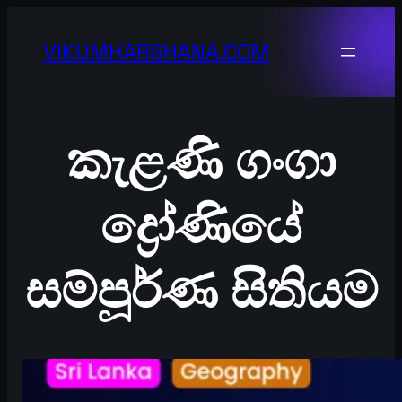
Skip
to
VIKUMHARSHANA.COM
content
කැළණි ගංගා
ද්‍රෝණියේ
සම්පූර්ණ සිතියම