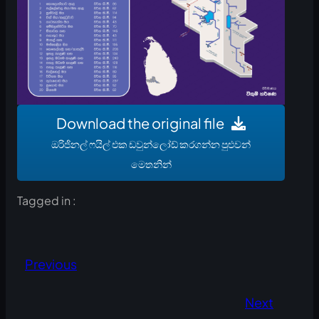
Download the original file
ඔරිජිනල් ෆයිල් එක ඩවුන්ලෝඩ් කරගන්න පුළුවන්
මෙතනින්
Tagged in :
Previous
Next